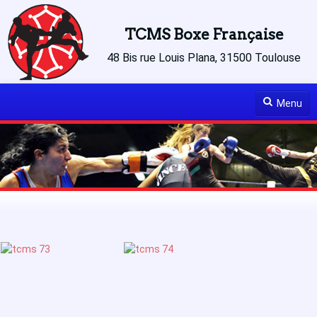
TCMS Boxe Française
48 Bis rue Louis Plana, 31500 Toulouse
Menu
Accueil
Le club
Le Palmarès
Actualités
Articles à lire
Médias