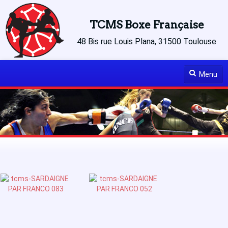
TCMS Boxe Française
48 Bis rue Louis Plana, 31500 Toulouse
Menu
Accueil
Le club
Le Palmarès
Actualités
Articles à lire
Médias