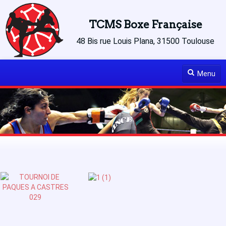
TCMS Boxe Française
48 Bis rue Louis Plana, 31500 Toulouse
Menu
Accueil
Le club
Le Palmarès
Actualités
Articles à lire
Médias